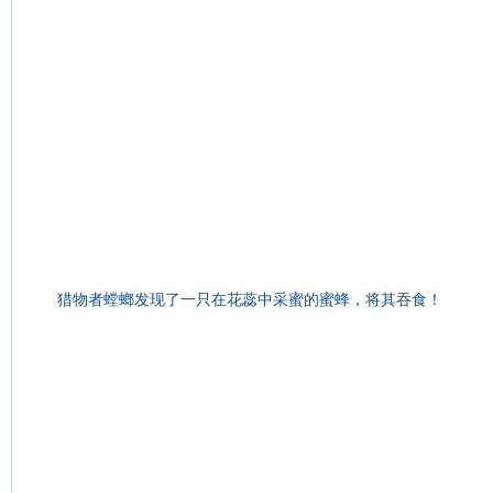
猎物者螳螂发现了一只在花蕊中采蜜的蜜蜂，将其吞食！