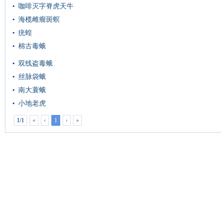
咖啡灭字脊虎天牛
海榄雌瘤斑螟
疣蝗
棉古毒蛾
双线盗毒蛾
丝脉袋蛾
南大蓑蛾
小地老虎
1/1
«
‹
1
›
»