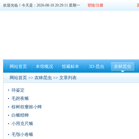
欢迎光临！今天是：2026-08-10 20:29:11 星期一
登陆/注册
网站首页
本馆概况
馆藏标本
3D-昆虫
农林昆虫
网站首页
>>
农林昆虫
>> 文章列表
待鉴定
毛跗夜蛾
桉树枝瘿姬小蜂
白蛾蜡蝉
小用克尺蛾
毛颚小卷蛾