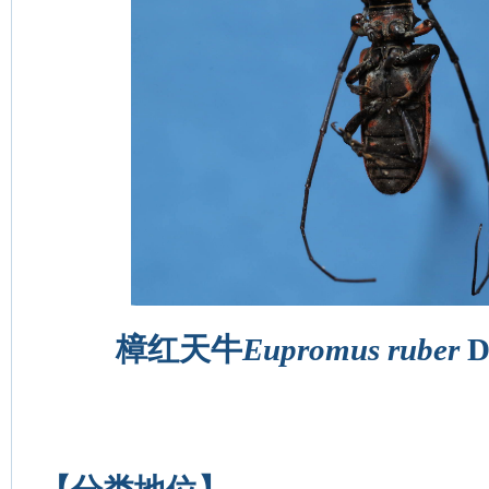
樟红天牛
Eupromus ruber