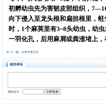
初孵幼虫先为害韧皮部组织，7—1
向下侵入至龙头根和扁担根里，蛀
时，1个麻荚里有3~8头幼虫，幼
一羽化孔，后用麻屑或粪渣堵上，
上一篇：白带长角天牛
相关评论