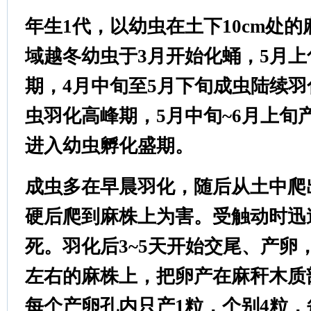
年生1代，以幼虫在土下10cm处
域越冬幼虫于3月开始化蛹，5月
期，4月中旬至5月下旬成虫陆续羽
虫羽化高峰期，5月中旬~6月上旬
进入幼虫孵化盛期。
成虫多在早晨羽化，随后从土中爬
硬后爬到麻株上为害。受触动时迅
死。羽化后3~5天开始交尾、产卵
左右的麻株上，把卵产在麻秆木质
每个产卵孔内只产1粒，个别4粒，